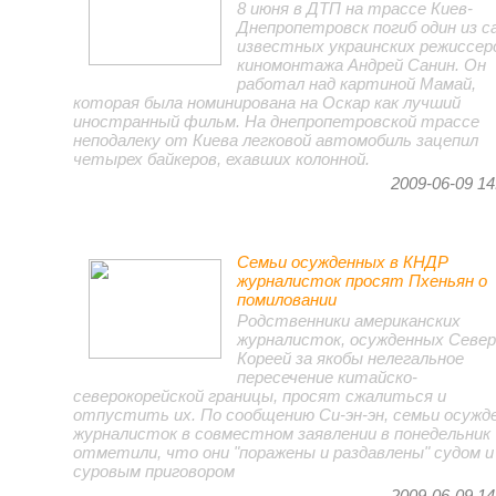
8 июня в ДТП на трассе Киев-
Днепропетровск погиб один из 
известных украинских режиссер
киномонтажа Андрей Санин. Он
работал над картиной Мамай,
которая была номинирована на Оскар как лучший
иностранный фильм. На днепропетровской трассе
неподалеку от Киева легковой автомобиль зацепил
четырех байкеров, ехавших колонной.
2009-06-09 14
Семьи осужденных в КНДР
журналисток просят Пхеньян о
помиловании
Родственники американских
журналисток, осужденных Север
Кореей за якобы нелегальное
пересечение китайско-
северокорейской границы, просят сжалиться и
отпустить их. По сообщению Си-эн-эн, семьи осужд
журналисток в совместном заявлении в понедельник
отметили, что они "поражены и раздавлены" судом и
суровым приговором
2009-06-09 14