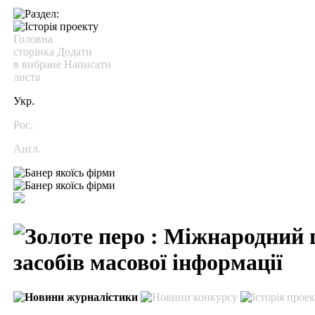
Головна
сторінка
Додати
в вибране
Написати
листа
Укр.
Рос.
Англ.