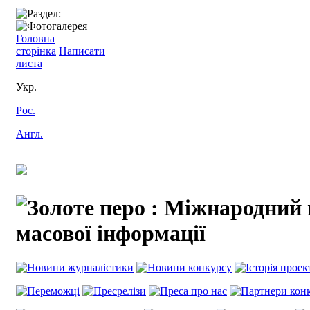
Головна
сторінка
Написати
листа
Укр.
Рос.
Англ.