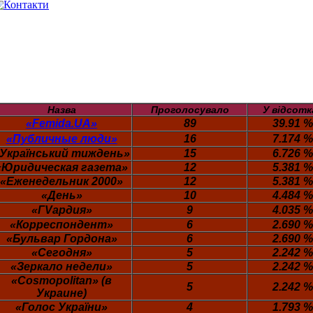
Назва
Проголосувало
У вiдсотк
«Femida.UA»
89
39.91 %
«Публичные люди»
16
7.174 %
Український тиждень»
15
6.726 %
«Юридическая газета»
12
5.381 %
«Еженедельник 2000»
12
5.381 %
«День»
10
4.484 %
«ГVардия»
9
4.035 %
«Корреспондент»
6
2.690 %
«Бульвар Гордона»
6
2.690 %
«Сегодня»
5
2.242 %
«Зеркало недели»
5
2.242 %
«Cosmopolitan» (в
5
2.242 %
Украине)
«Голос України»
4
1.793 %