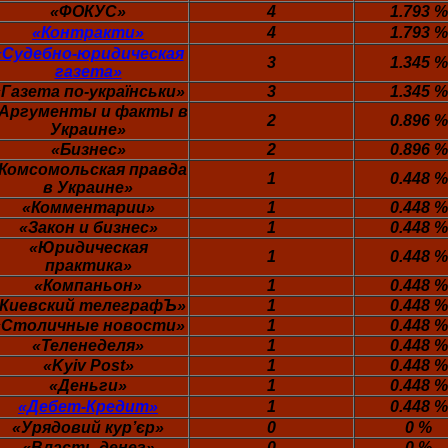
«ФОКУС»
4
1.793 %
«Контракти»
4
1.793 %
«Судебно-юридическая
3
1.345 %
газета»
«Газета по-українськи»
3
1.345 %
Аргументы и факты в
2
0.896 %
Украине»
«Бизнес»
2
0.896 %
Комсомольская правда
1
0.448 %
в Украине»
«Комментарии»
1
0.448 %
«Закон и бизнес»
1
0.448 %
«Юридическая
1
0.448 %
практика»
«Компаньон»
1
0.448 %
Киевский телеграфЪ»
1
0.448 %
«Столичные новости»
1
0.448 %
«Теленеделя»
1
0.448 %
«Kyiv Post»
1
0.448 %
«Деньги»
1
0.448 %
«Дебет-Кредит»
1
0.448 %
«Урядовий кур’єр»
0
0 %
«Власть денег»
0
0 %