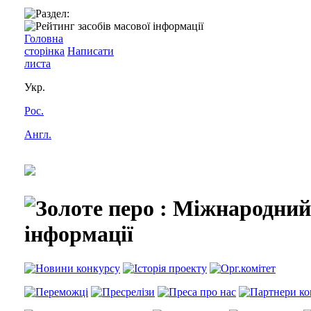
Головна
сторінка
Написати
листа
Укр.
Рос.
Англ.