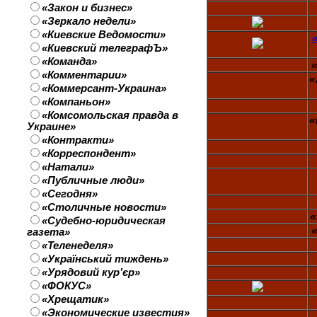
«Закон и бизнес»
«Зеркало недели»
«Киевские Ведомости»
«Киевский телеграфЪ»
«Команда»
«Комментарии»
«
«Коммерсант-Украина»
«Компаньон»
«Комсомольская правда в
«
Украине»
«Контракти»
«Корреспондент»
«Натали»
«Публичные люди»
«Сегодня»
«Столичные новости»
«
«Судебно-юридическая
газета»
«Теленеделя»
«Український тиждень»
«Урядовий кур’єр»
«ФОКУС»
«Хрещатик»
«Экономические известия»