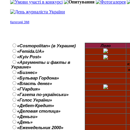
Категорії ЗМІ
Друковані ЗМІ
Лого
«Cosmopolitan» (в Украине)
«Femida.UA»
«Kyiv Post»
«Аргументы и факты в
«
Украине»
«Бизнес»
«Бульвар Гордона»
«Власть денег»
«ГVардия»
«Газета по-українськи»
«Голос України»
«Дебет-Кредит»
«Деловая столица»
«Деньги»
«День»
«Еженедельник 2000»