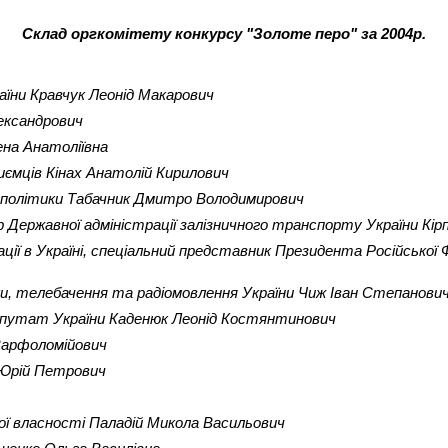
Склад оргкомітету конкурсу "Золоте перо" за 2004р.
їни Кравчук Леонід Макарович
ександрович
ена Анатоліївна
иємців Кінах Анатолій Кирилович
ої політики Табачник Дмитро Володимирович
 Державної адміністрації залізничного транспорту України Кір
ації в Україні, спеціальний представник Президента Російської
ки, телебачення та радіомовлення України Чиж Іван Степанови
депутат України Каденюк Леонід Костянтинович
Варфоломійович
 Юрій Петрович
ї власності Паладій Микола Васильович