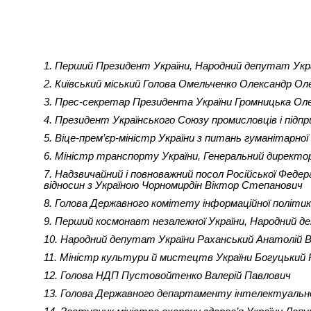
1. Перший Президент України, Народний депутат Укра
2. Київський міський Голова Омельченко Олександр Ол
3. Прес-секретар Президента України Громницька Ол
4. Президент Українського Союзу промисловців і підпр
5. Віце-прем’єр-міністр України з питань гуманітарн
6. Міністр транспорту України, Генеральний директор
7. Надзвичайний і повноважний посол Російської Федер
відносин з Україною Чорномирдін Віктор Степанович
8. Голова Державного комітету інформаційної політи
9. Перший космонавт незалежної України, Народний 
10. Народний депутат України Раханський Анатолій 
11. Міністр культури й мистецтв України Богуцький
12. Голова НДП Пустовойтенко Валерій Павлович
13. Голова Державного департаменту інтелектуально