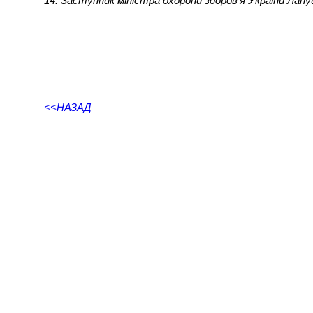
14. Заступник міністра охорони здоров’я України Лап
<<НАЗАД