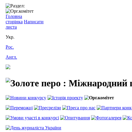
Головна
сторінка
Написати
листа
Укр.
Рос.
Англ.