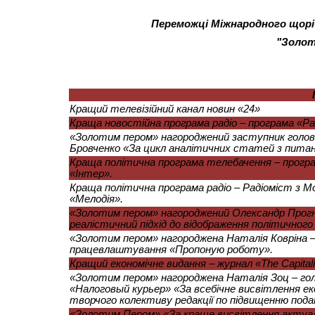
Переможці Міжнародного щоріч
"Золоте
Кращий телевізійний канал новин «24»
Краща новостійна програма радіо – програма «Ра
«Золотим пером» нагороджений заступник головн
Бровченко «За цикл аналітичних статей з питань
Краща політична програма телебачення – програ
«Інтер».
Краща політична програма радіо – Радіоміст з М
«Мелодія».
«Золотим пером» нагороджений Олександр Прогніма
реалістичний підхід до відображення політичного
«Золотим пером» нагороджена Наталія Ковріна –
працевлаштування «Пропоную роботу».
Кращий економічне видання – журнал «The Capitali
«Золотим пером» нагороджена Наталія Зоц – го
«Налоговый курьер» «За всебічне висвітлення е
творчого колективу редакції по підвищенню под
«Золотим Пером» «За краще висвітлення актуал