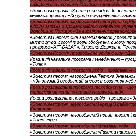
нагороджена програма «Свідок», телевізійний ка
«Золотим пером» «За творчий підхід до висвітле
керівник проекту «Корупція по-українськи» газети
«Золотим пером» нагороджений автор та керівн
відділу зв’язків з громадськістю Головного управлі
Володимир Поліщук «За висвітлення правоохорон
«Золотим Пером» «За вагомий внесок у розвиток 
мистецтва, вагомі творчі здобутки, високу про
програма «ХІТ-БАЗАР», Київська Державна Телера
«Золотим Пером» нагороджене вечірнє шоу «Дже
Краща пізнавальна програма телебачення – прог
«Тоніс».
Краща пізнавальна програма радіо – програма «Не
«Золотим пером» нагороджена Тетяна Знаменська 
- «За вагомий особистий внесок в розвиток ме
Краща розважальна програма телебачення – що
телевізійний канал «Перший Національний».
Краща розважальна програма радіо - програма «З
«Золотим пером» нагороджений кращий радіо-прое
Квартал».
«Золотим пером» нагороджений новий проект інф
«Точка зору».
«Золотим пером» нагороджена програма радіо – п
«Золотим пером» нагороджена «Газета нашого р