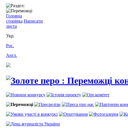
Головна
сторінка
Написати
листа
Укр.
Рос.
Англ.