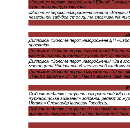
«Золотим пером» нагороджений Едуард Романюта «
музичної культури України».
«Золотим пером» нагороджена газета «Вечірній К
незаконних забудов столиці та зловживання чин
Д
Дипломом «Золоте перо» нагороджене ДП «Євро В
проектів».
Дипломом «Золоте перо» нагороджений Генерал
вагомий особистий внесок у розвиток сучасної у
Дипломом «Золоте перо» нагороджений «За високі
мистецтв» Національний заслужений академічний 
Дипломом «Золоте перо» нагороджена «За високі 
«Танці з зірками – 2» та «Танці з зірками. Ліга чем
М
Срібною медаллю І ступеня нагороджений «За ваг
журналістське визнання» головний редактор жур
Ukraine» Олександр Іванович Горобець.
Срібною медаллю І ступеня «За вагомий внесок в
визнання» нагороджений Голова правління «Пром